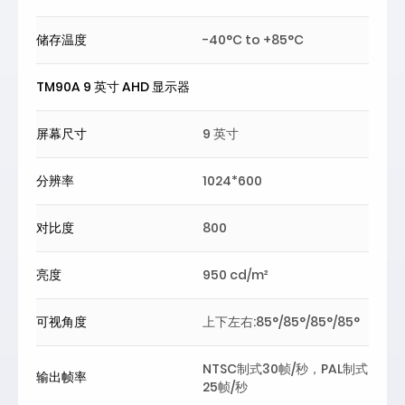
储存温度
-40°C to +85°C
TM90A 9 英寸 AHD 显示器
屏幕尺寸
9 英寸
分辨率
1024*600
对比度
800
亮度
950 cd/m²
可视角度
上下左右:85°/85°/85°/85°
NTSC制式30帧/秒，PAL制式
输出帧率
25帧/秒