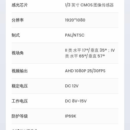
感光芯片
1/3 英寸 CMOS 图像传感器
分辨率
1920*1080
制式
PAL/NTSC
II 类 水平 17°/ 垂直 35°；IV
视场角
类 水平 65°/ 垂直 57°
视频输出
AHD 1080P 25/30FPS
额定电压
DC 12V
工作电压
DC 8V~15V
防护等级
IP69K