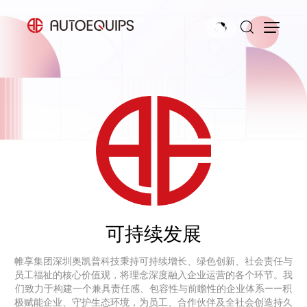
可持续发展
帷享集团深圳奥凯普科技秉持可持续增长、绿色创新、社会责任与
员工福祉的核心价值观，将理念深度融入企业运营的各个环节。我
们致力于构建一个兼具责任感、包容性与前瞻性的企业体系——积
极赋能企业、守护生态环境，为员工、合作伙伴及全社会创造持久