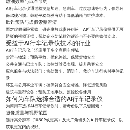
燃油效率与成本节约
AI行车记录仪通过检测急加速、急刹车、过度怠速等行为，倡导环
保驾驶习惯。鼓励平稳驾驶有助于降低油耗与维护成本。
欺诈预防与虚假索赔澄清
面对虚假保险索赔、碰瓷事故或责任纠纷，AI行车记录仪提供无可
辩驳的视频证据，帮助企业防范欺诈诉讼与不必要的赔偿支出。
受益于AI行车记录仪技术的行业
AI行车记录仪广泛应用于多个商用车领域：
货运与物流：预防事故、优化路线、保障货物安全
公共交通与巴士车队：监控驾驶员表现、提升乘客安全
应急服务与执法部门：协助警车、消防车、救护车进行实时事件记
录
环卫与公用事业车辆：确保符合安全标准、降低运营风险
建筑与重型设备：预防工地事故、监控设备使用
如何为车队选择合适的AI行车记录仪
为商用车选择AI行车记录仪时，请考虑以下关键因素：
摄像质量与视野范围
选择高分辨率（1080P或更高）及大广角镜头的AI行车记录仪，以
获取更宽阔的视野。